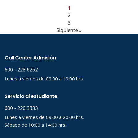
1
2
3
Siguiente »