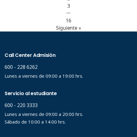
3
…
16
Siguiente »