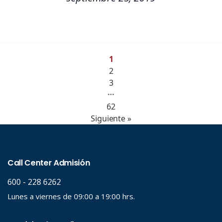
1
2
3
…
62
Siguiente »