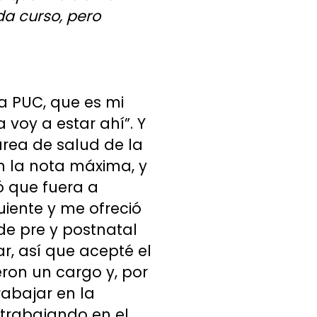
da curso, pero
a PUC, que es mi
voy a estar ahí”. Y
área de salud de la
n la nota máxima, y
ó que fuera a
uiente y me ofreció
e pre y postnatal
r, así que acepté el
ron un cargo y, por
rabajar en la
trabajando en el