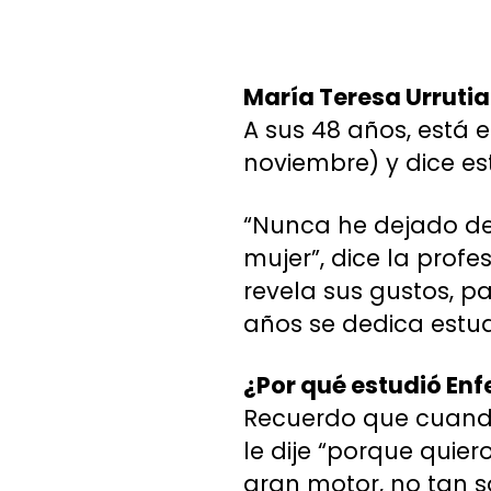
María Teresa Urrutia
A sus 48 años, está 
noviembre) y dice es
“Nunca he dejado de 
mujer”, dice la profe
revela sus gustos, pa
años se dedica estud
¿Por qué estudió En
Recuerdo que cuando
le dije “porque quier
gran motor, no tan s