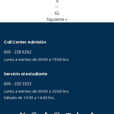
4
…
62
Siguiente »