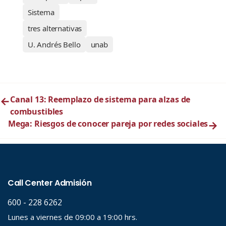
Sistema
tres alternativas
U. Andrés Bello
unab
←
Canal 13: Reemplazo de sistema para alzas de
combustibles
Mega: Riesgos de conocer pareja por redes sociales
→