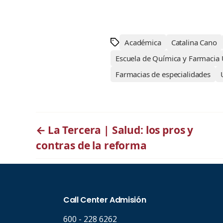
Académica
Catalina Cano
Escuela de Química y Farmaci
Farmacias de especialidades
←
La Tercera | Salud: los pros y
contras de la reforma