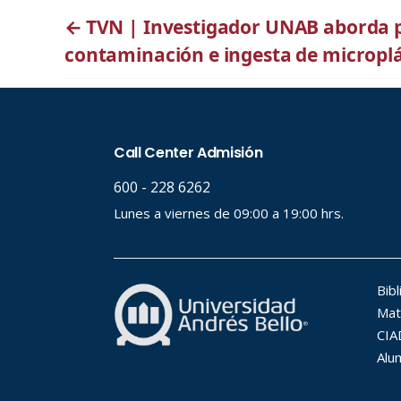
←
TVN | Investigador UNAB aborda 
contaminación e ingesta de microplá