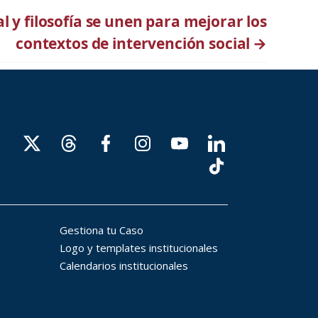
al y filosofía se unen para mejorar los
contextos de intervención social
→