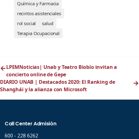
Química y Farmacia
recintos asistenciales
rol social
salud
Terapia Ocupacional
←
LPEMNoticias| Unab y Teatro Biobío invitan a
concierto online de Gepe
DIARIO UNAB | Destacados 2020: El Ranking de
→
Shanghái y la alianza con Microsoft