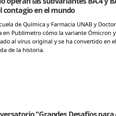
 operan las subvariantes BA.4 y B
el contagio en el mundo
scuela de Química y Farmacia UNAB y Docto
ca en Publimetro cómo la variante Ómicron y
do al virus original y se ha convertido en el
a de la historia.
versatorio “Grandes Desafíos para e