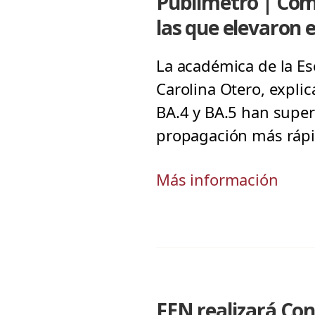
Publimetro | Cómo
las que elevaron 
La académica de la E
Carolina Otero, expli
BA.4 y BA.5 han supera
propagación más rápid
Más información
FEN realizará Con