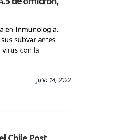
A.5 de ómicron,
ra en Inmunología,
 sus subvariantes
 virus con la
julio 14, 2022
l Chile Post