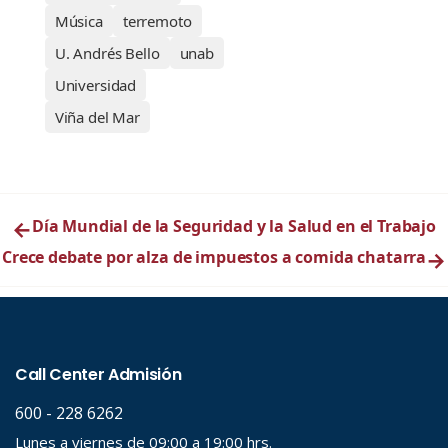
Música
terremoto
U. Andrés Bello
unab
Universidad
Viña del Mar
←
Día Mundial de la Seguridad y la Salud en el Trabajo
Crece debate por alza de impuestos a comida chatarra
→