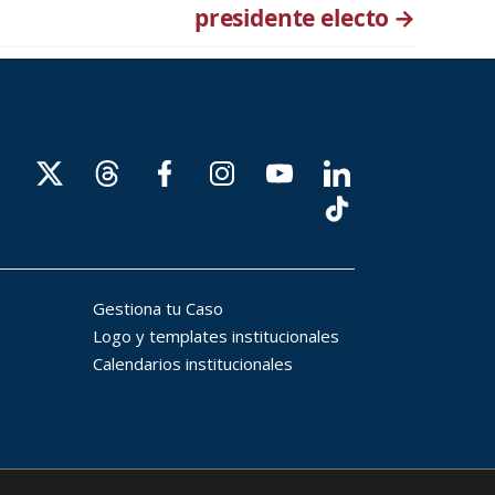
presidente electo
→