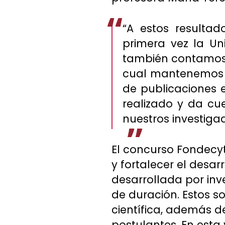
“A estos resulta
primera vez la Un
también contamos 
cual mantenemos e
de publicaciones 
realizado y da cu
nuestros investigad
El concurso Fondecyt
y fortalecer el desar
desarrollada por inv
de duración. Estos s
científica, además d
postulantes. En esta