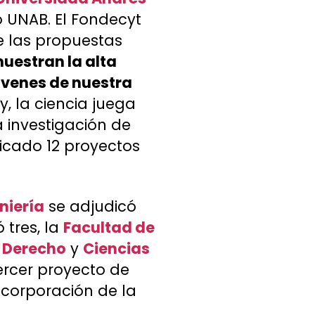
o UNAB. El Fondecyt
e las propuestas
uestran la alta
óvenes de nuestra
, la ciencia juega
 investigación de
icado 12 proyectos
niería
se adjudicó
 tres, la
Facultad de
e
Derecho
y
Ciencias
rcer proyecto de
incorporación de la