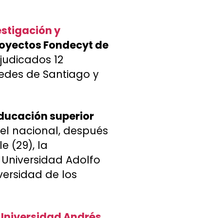
stigación y
oyectos Fondecyt de
djudicados 12
edes de Santiago y
educación superior
vel nacional, después
e (29), la
a Universidad Adolfo
iversidad de los
 Universidad Andrés