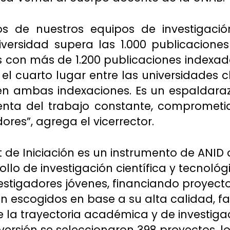
dos de nuestros equipos de investigac
iversidad supera las 1.000 publicacione
con más de 1.200 publicaciones indexad
l cuarto lugar entre las universidades c
en ambas indexaciones. Es un espaldaraz
enta del trabajo constante, comprometid
ores”, agrega el vicerrector.
 de Iniciación es un instrumento de ANI
rollo de investigación científica y tecnoló
estigadores jóvenes, financiando proyect
on escogidos en base a su alta calidad, f
e la trayectoria académica y de investigac
 versión se seleccionaron 398 proyectos, l