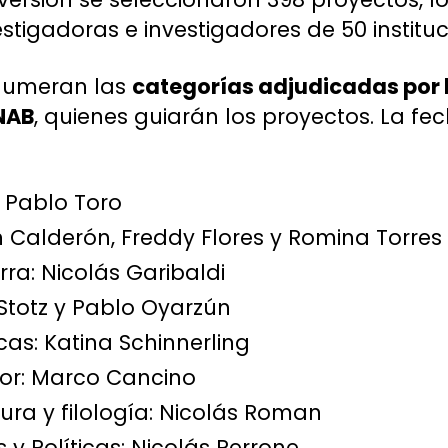
stigadoras e investigadores de 50 institu
enumeran las
categorías adjudicadas por l
NAB
, quienes guiarán los proyectos. La fech
n Pablo Toro
n Calderón, Freddy Flores y Romina Torres
rra: Nicolás Garibaldi
a Stotz y Pablo Oyarzún
as: Katina Schinnerling
or: Marco Cancino
atura y filología: Nicolás Roman
 y Políticas: Nicolás Perrone