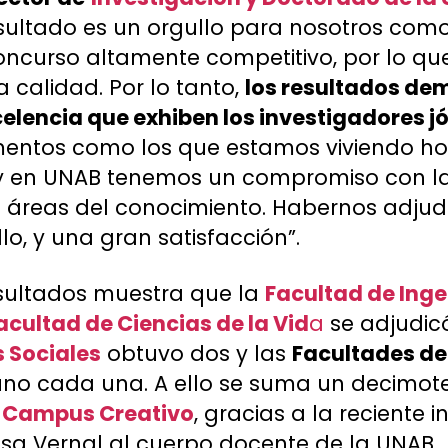
esultado es un orgullo para nosotros com
concurso altamente competitivo, por lo qu
a calidad. Por lo tanto,
los resultados dem
elencia que exhiben los investigadores j
entos como los que estamos viviendo hoy
y en UNAB tenemos un compromiso con la
s áreas del conocimiento. Habernos adjud
o, y una gran satisfacción”.
esultados muestra que la
Facultad de Inge
acultad de Ciencias de la Vid
a
se adjudicó
 Sociales
obtuvo dos y las
Facultades d
no cada una. A ello se suma un decimote
n
Campus Creativo
, gracias a la reciente 
sa Vernal al cuerpo docente de la UNAB.