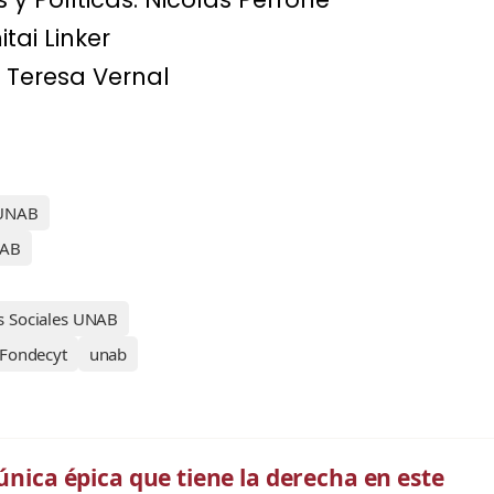
tai Linker
a Teresa Vernal
 UNAB
NAB
as Sociales UNAB
Fondecyt
unab
única épica que tiene la derecha en este