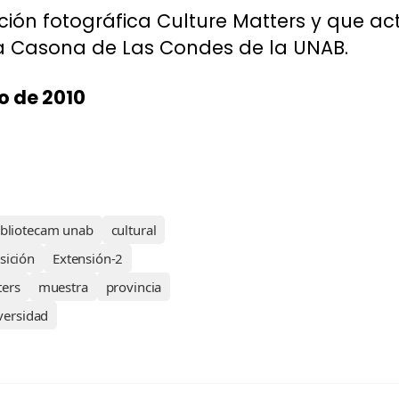
ición fotográfica Culture Matters y que a
La Casona de Las Condes de la UNAB.
o de 2010
ibliotecam unab
cultural
sición
Extensión-2
ters
muestra
provincia
versidad