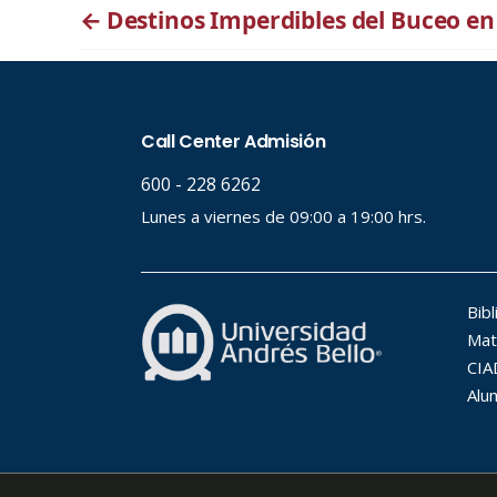
←
Destinos Imperdibles del Buceo en