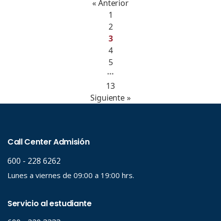
« Anterior
1
2
3
4
5
…
13
Siguiente »