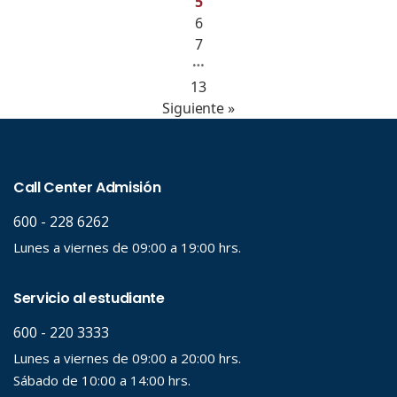
5
6
7
…
13
Siguiente »