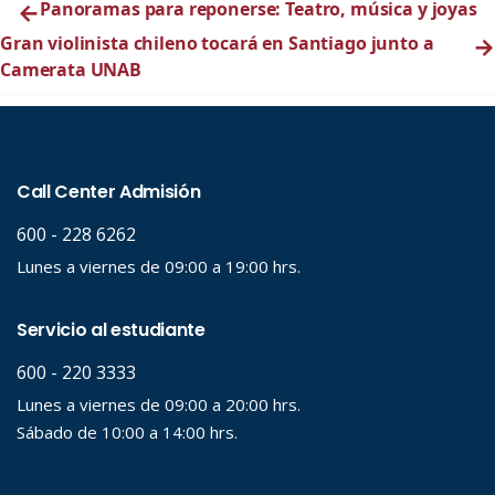
←
Panoramas para reponerse: Teatro, música y joyas
Gran violinista chileno tocará en Santiago junto a
→
Camerata UNAB