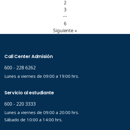
2
3
…
6
Siguiente »