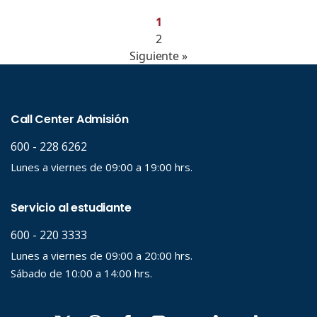
1
2
Siguiente »