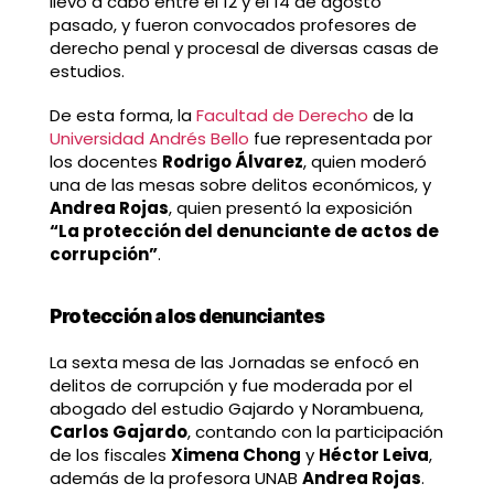
llevó a cabo entre el 12 y el 14 de agosto
pasado, y fueron convocados profesores de
derecho penal y procesal de diversas casas de
estudios.
De esta forma, la
Facultad de Derecho
de la
Universidad Andrés Bello
fue representada por
los docentes
Rodrigo Álvarez
, quien moderó
una de las mesas sobre delitos económicos, y
Andrea Rojas
, quien presentó la exposición
“La protección del denunciante de actos de
corrupción”
.
Protección a los denunciantes
La sexta mesa de las Jornadas se enfocó en
delitos de corrupción y fue moderada por el
abogado del estudio Gajardo y Norambuena,
Carlos Gajardo
, contando con la participación
de los fiscales
Ximena Chong
y
Héctor Leiva
,
además de la profesora UNAB
Andrea Rojas
.