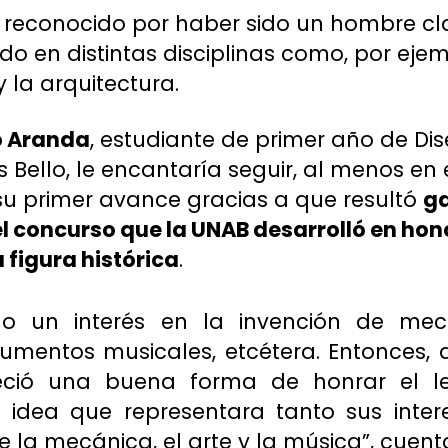
 reconocido por haber sido un hombre cl
do en distintas disciplinas como, por ejemp
y la arquitectura.
o Aranda
, estudiante de primer año de Di
 Bello, le encantaría seguir, al menos en 
 su primer avance gracias a que resultó
ga
l concurso que la UNAB desarrolló en hono
 figura histórica
.
do un interés en la invención de meca
rumentos musicales, etcétera. Entonces,
reció una buena forma de honrar el 
 idea que representara tanto sus inte
 la mecánica, el arte y la música”, cuent