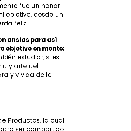
ente fue un honor
i objetivo, desde un
rda feliz.
con ansías para así
ro objetivo en mente:
bién estudiar, si es
a y arte del
ra y vívida de la
de Productos, la cual
s para ser compartido