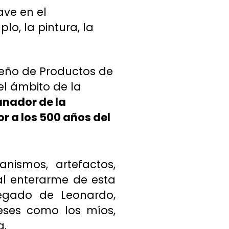
ave en el
lo, la pintura, la
seño de Productos de
el ámbito de la
nador de la
r a los 500 años del
nismos, artefactos,
 al enterarme de esta
legado de Leonardo,
reses como los míos,
a.