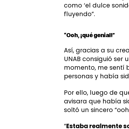
como ‘el dulce soni
fluyendo”.
“Ooh, ¡qué genial!”
Así, gracias a su cr
UNAB consiguió ser u
momento, me sentí b
personas y había sid
Por ello, luego de qu
avisara que había si
soltó un sincero “ooh,
“
Estaba realmente so