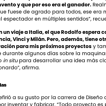
vento y que por eso era el ganador.
Realm
e fuese de agrado para todos, ese era m
al espectador en múltiples sentidos”, recue
n un viaje a Italia, el que Rodolfo espera 
cia, Vinci y Milán. Pero, además, tiene ot
iración para mis próximos proyectos
y tam
 durante algunos días sobre la maquinari
no
in situ
para desarrollar una idea más cla
onardo”, afirma.
das
efirió a su gusto por la carrera de Diseño 
por inventar y fabricar. “Todo proyecto e