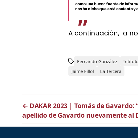
como una buena fuente de informac
nos ha dicho que está contento y 
A continuación, la n
Fernando González
Intitu
Jaime Fillol
La Tercera
←
DAKAR 2023 | Tomás de Gavardo: “S
apellido de Gavardo nuevamente al