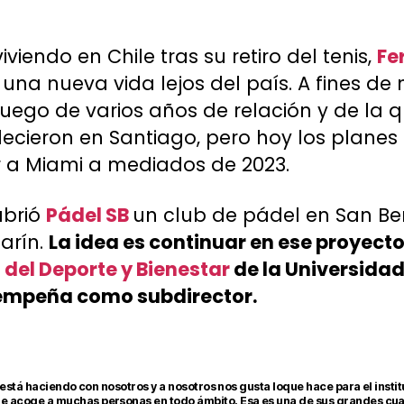
viendo en Chile tras su retiro del tenis,
Fe
ar una nueva vida lejos del país. A fines d
uego de varios años de relación y de la q
blecieron en Santiago, pero hoy los planes
ir a Miami a mediados de 2023.
abrió
Pádel SB
un club de pádel en San Be
arín.
La idea es continuar en ese proyecto,
o del Deporte y Bienestar
de la Universidad
empeña como subdirector.
ue está haciendo con nosotros y a nosotros nos gusta loque hace para el insti
de acoge a muchas personas en todo ámbito. Esa es una de sus grandes cua