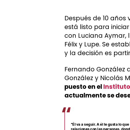
Después de 10 años vi
está listo para inici
con Luciana Aymar, l
Félix y Lupe. Se esta
y la decisión es part
Fernando González 
González y Nicolás M
puesto en el
Institut
actualmente se des
“Él va a seguir. A él le gusta lo q
relaciones con las personas, don