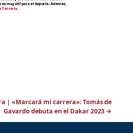
 es muy útil para el deporte. Además,
a Tercera.
ra | «Marcará mi carrera»: Tomás de
Gavardo debuta en el Dakar 2023
→