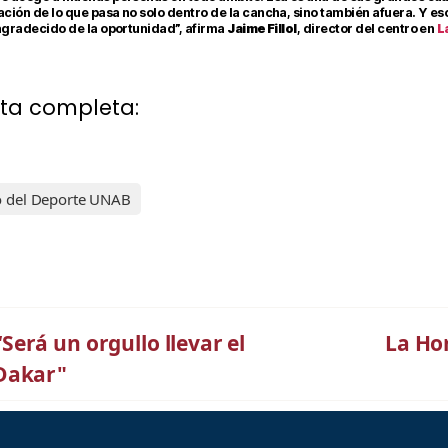
ión de lo que pasa no solo dentro de la cancha, sino también afuera. Y eso
agradecido de la oportunidad”, afirma
Jaime Fillol
, director del centro en
L
ota completa:
to del Deporte UNAB
erá un orgullo llevar el
La Ho
 Dakar"