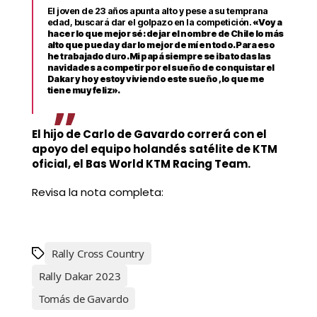
El joven de 23 años apunta alto y pese a su temprana
edad, buscará dar el golpazo en la competición.
«Voy a
hacer lo que mejor sé: dejar el nombre de Chile lo más
alto que pueda y dar lo mejor de mí en todo. Para eso
he trabajado duro. Mi papá siempre se iba todas las
navidades a competir por el sueño de conquistar el
Dakar y hoy estoy viviendo este sueño , lo que me
tiene muy feliz».
El hijo de Carlo de Gavardo correrá con el
apoyo del equipo holandés satélite de KTM
oficial, el Bas World KTM Racing Team.
Revisa la nota completa:
Rally Cross Country
Rally Dakar 2023
Tomás de Gavardo