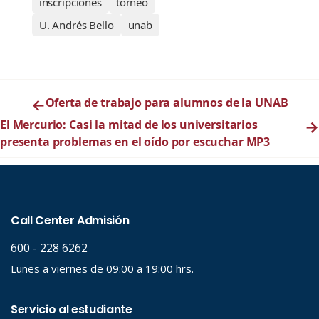
inscripciones
torneo
U. Andrés Bello
unab
←
Oferta de trabajo para alumnos de la UNAB
El Mercurio: Casi la mitad de los universitarios
→
presenta problemas en el oído por escuchar MP3