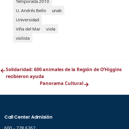
Temporada 2010
U. Andrés Bello
unab
Universidad
Viña del Mar
viola
violista
←
Solidaridad: 600 animales de la Región de O’Higgins
recibieron ayuda
Panorama Cultural
→