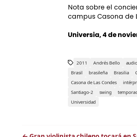
Nota sobre el concier
campus Casona de L
Universia, 4 de novi
2011
Andrés Bello
audio
Brasil
brasileña
Brasilia
Casona de Las Condes
intérp
Santiago-2
swing
tempora
Universidad
←
Gran violinista chileno tocará en