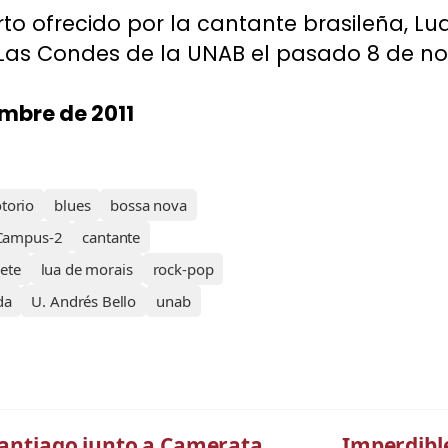
to ofrecido por la cantante brasileña, Lua
as Condes de la UNAB el pasado 8 de no
embre de 2011
torio
blues
bossa nova
Campus-2
cantante
rete
lua de morais
rock-pop
da
U. Andrés Bello
unab
 Santiago junto a Camerata
Imperdible