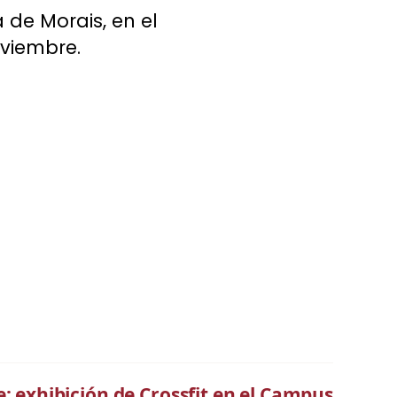
 de Morais, en el
viembre.
: exhibición de Crossfit en el Campus