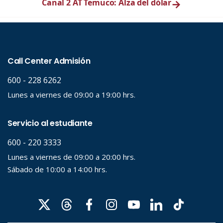
Canal 2 AT Temuco: Alza del dólar
→