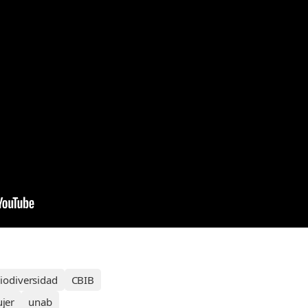
iodiversidad
CBIB
jer
unab