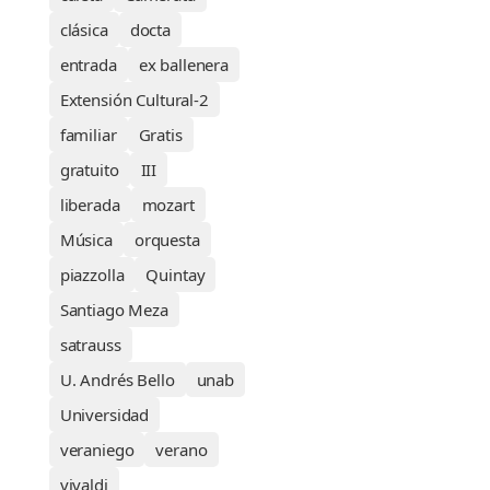
clásica
docta
entrada
ex ballenera
Extensión Cultural-2
familiar
Gratis
gratuito
III
liberada
mozart
Música
orquesta
piazzolla
Quintay
Santiago Meza
satrauss
U. Andrés Bello
unab
Universidad
veraniego
verano
vivaldi