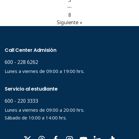
3
…
8
Siguiente »