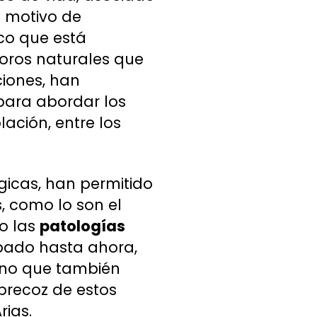
o motivo de
co que está
ioros naturales que
ciones, han
para abordar los
ación, entre los
gicas, han permitido
s, como lo son el
o las
patologías
abado hasta ahora,
sino que también
precoz de estos
rias.