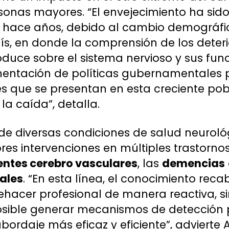
ersonas mayores. “El envejecimiento ha sid
hace años, debido al cambio demográfi
s, en donde la comprensión de los deter
oduce sobre el sistema nervioso y sus fun
mentación de políticas gubernamentales 
 que se presentan en esta creciente pobl
a caída”, detalla.
 de diversas condiciones de salud neuroló
res intervenciones en múltiples trastorno
entes cerebro vasculares
, las
demencias
ales
. “En esta línea, el conocimiento rec
uehacer profesional de manera reactiva, 
posible generar mecanismos de detección 
bordaje más eficaz y eficiente”, advierte A