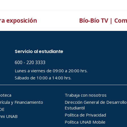
ra exposición
Bío-Bío TV | Com