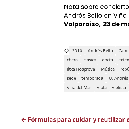
Nota sobre conciert
Andrés Bello en Viña 
Valparaíso, 23 de m
2010
Andrés Bello
Came
checa
clásica
docta
exten
Jitka Hosprova
Música
repú
sede
temporada
U. Andrés 
Viña del Mar
viola
violista
←
Fórmulas para cuidar y reutilizar 