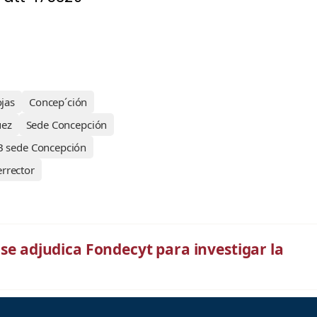
jas
Concep´ción
uez
Sede Concepción
 sede Concepción
errector
 se adjudica Fondecyt para investigar la