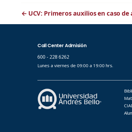
←
UCV: Primeros auxilios en caso de 