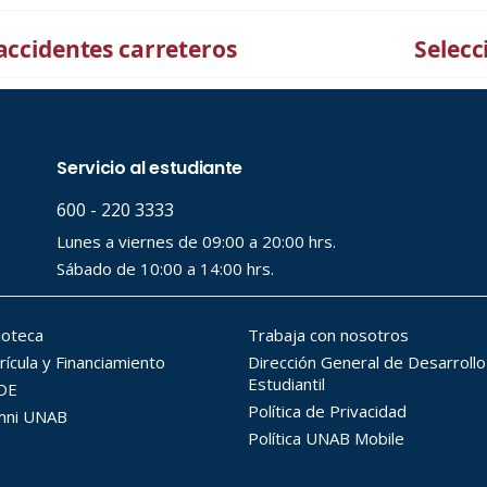
accidentes carreteros
Selecc