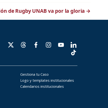
ión de Rugby UNAB va por la gloria
→