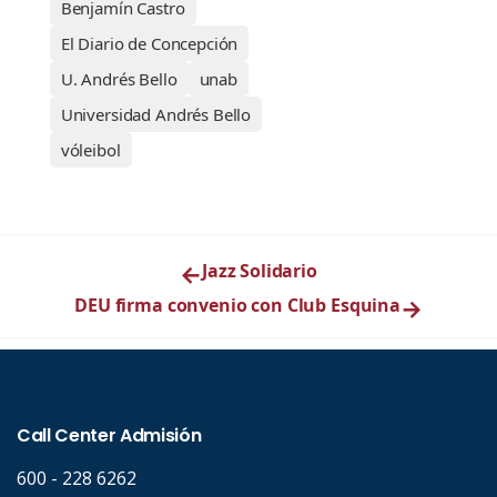
Benjamín Castro
El Diario de Concepción
U. Andrés Bello
unab
Universidad Andrés Bello
vóleibol
←
Jazz Solidario
DEU firma convenio con Club Esquina
→