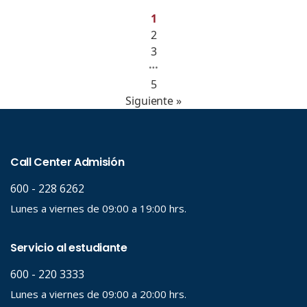
1
2
3
…
5
Siguiente »