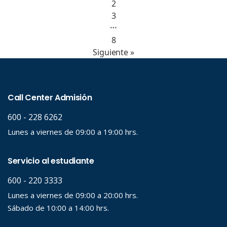
2
3
…
8
Siguiente »