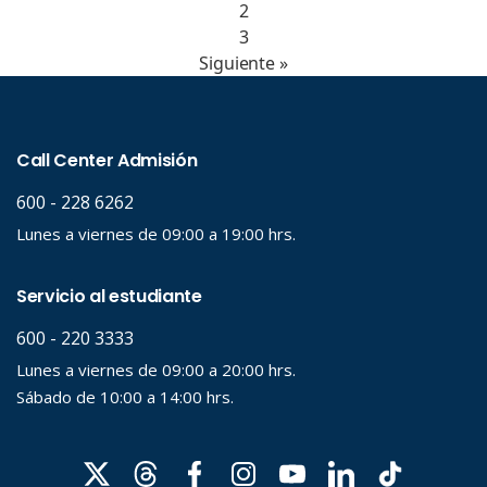
2
3
Siguiente »