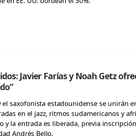
e en EE. UU. bordean el 30%.
dos: Javier Farías y Noah Getz ofre
ndo”
 y el saxofonista estadounidense se unirán en
adas en el jazz, ritmos sudamericanos y afri
 y la entrada es liberada, previa inscripció
idad Andrés Bello.