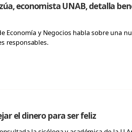
zúa, economista UNAB, detalla bene
 de Economía y Negocios habla sobre una n
es responsables.
r el dinero para ser feliz
onsultada la sicóloga y académica de la U.An