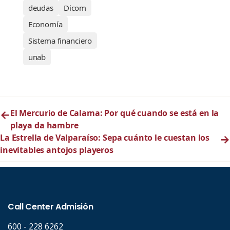
deudas
Dicom
Economía
Sistema financiero
unab
←
El Mercurio de Calama: Por qué cuando se está en la
playa da hambre
La Estrella de Valparaíso: Sepa cuánto le cuestan los
→
inevitables antojos playeros