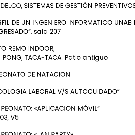
CODELCO, SISTEMAS DE GESTIÓN PREVENTIVO
PERFIL DE UN INGENIERO INFORMATICO UNAB 
GRESADO”, sala 207
ATO REMO INDOOR,
PONG, TACA-TACA. Patio antiguo
AMPEONATO DE NATACION
“SICOLOGIA LABORAL V/S AUTOCUIDADO”
CAMPEONATO: «APLICACION MÓVIL“
03, V5
AMPEONATO: «LAN PARTY»