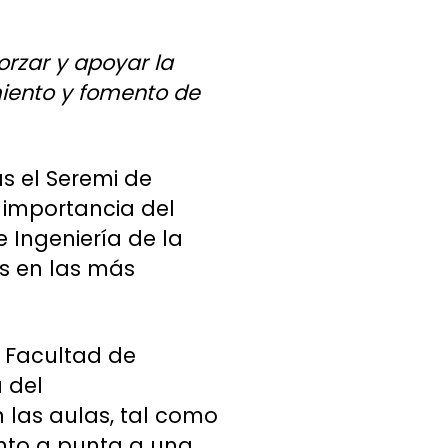
orzar y apoyar la
miento y fomento de
as el Seremi de
a importancia del
Ingeniería de la
os en las más
a Facultad de
 del
 las aulas, tal como
ento a punta a una