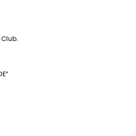
 Club.
DE”