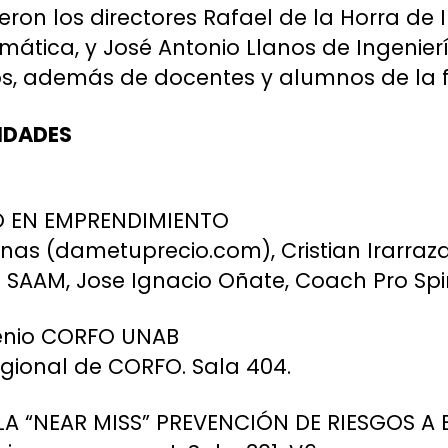
eron los directores Rafael de la Horra de 
ática, y José Antonio Llanos de Ingenier
os, además de docentes y alumnos de la 
IDADES
UIO EN EMPRENDIMIENTO
linas (dametuprecio.com), Cristian Irarra
SAAM, Jose Ignacio Oñate, Coach Pro Spir
venio CORFO UNAB
regional de CORFO. Sala 404.
HARLA “NEAR MISS” PREVENCIÓN DE RIESGOS A