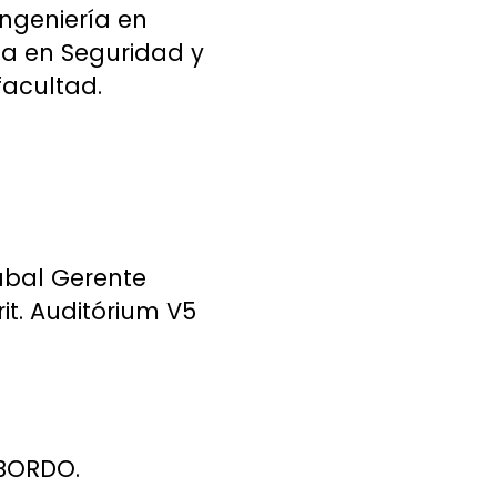
Ingeniería en
ía en Seguridad y
facultad.
zabal Gerente
it. Auditórium V5
 BORDO.