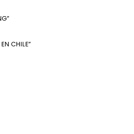
NG”
 EN CHILE”