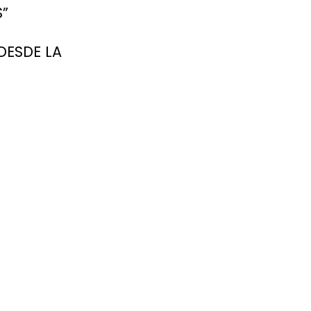
S”
DESDE LA