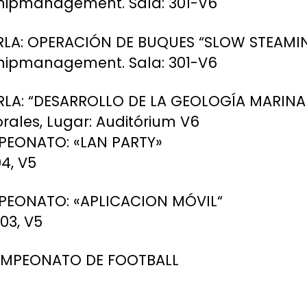
 Shipmanagement. Sala: 301-V6
CHARLA: OPERACIÓN DE BUQUES “SLOW STEAMI
 Shipmanagement. Sala: 301-V6
HARLA: “DESARROLLO DE LA GEOLOGÍA MARINA
orales, Lugar: Auditórium V6
AMPEONATO: «LAN PARTY»
4, V5
AMPEONATO: «APLICACION MÓVIL“
03, V5
. CAMPEONATO DE FOOTBALL