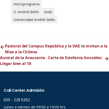
microprograma
U. Andrés Bello
unab
Universidad Andrés Bello
←
Pastoral del Campus República y la DAE te invitan a la
Misa a la Chilena
Austral de la Araucanía - Carta de Estefanía González:
→
Llegar bien al 18