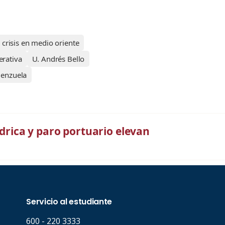
crisis en medio oriente
rativa
U. Andrés Bello
lenzuela
ídrica y paro portuario elevan