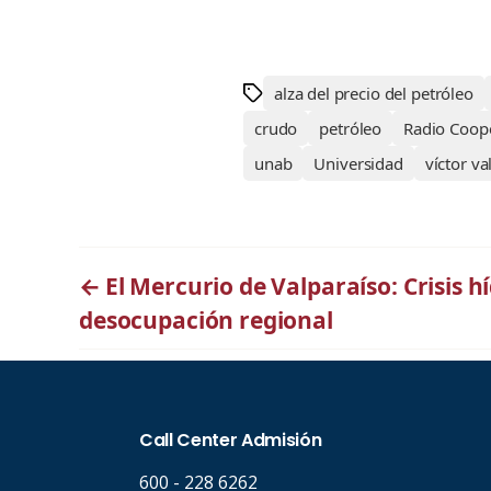
alza del precio del petróleo
crudo
petróleo
Radio Coope
unab
Universidad
víctor va
←
El Mercurio de Valparaíso: Crisis h
desocupación regional