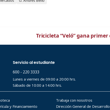
ercados
U. Andrés Bello
Tricicleta “Veló” gana primer