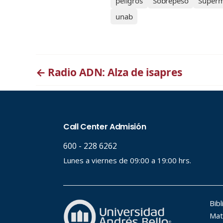
peligros
Sobrepeso
Superm
unab
←
Radio ADN: Alza de isapres