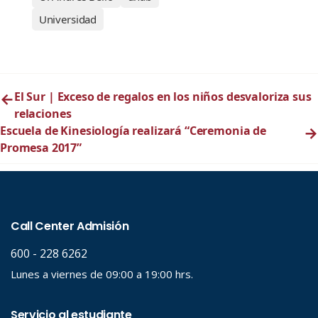
Universidad
←
El Sur | Exceso de regalos en los niños desvaloriza sus
relaciones
Escuela de Kinesiología realizará “Ceremonia de
→
Promesa 2017”