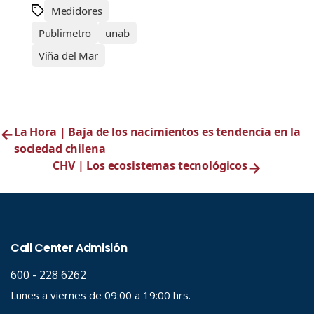
Medidores
Publimetro
unab
Viña del Mar
←
La Hora | Baja de los nacimientos es tendencia en la
sociedad chilena
CHV | Los ecosistemas tecnológicos
→