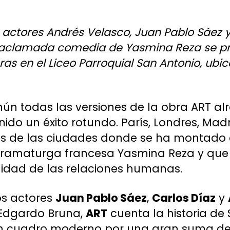
actores Andrés Velasco, Juan Pablo Sáez y 
a aclamada comedia de Yasmina Reza se pr
oras en el Liceo Parroquial San Antonio, ubic
mún todas las versiones de la obra ART a
do un éxito rotundo. París, Londres, Madr
s de las ciudades donde se ha montado c
 dramaturga francesa Yasmina Reza y que 
lidad de las relaciones humanas.
os actores
Juan Pablo Sáez
,
Carlos Díaz
y
 Edgardo Bruna,
ART
cuenta la historia de
 cuadro moderno por una gran suma de d