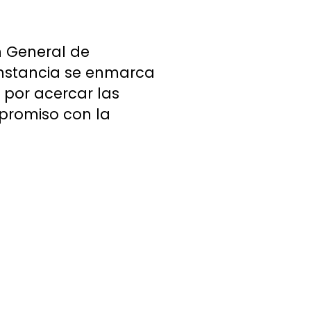
n General de
 instancia se enmarca
o por acercar las
mpromiso con la