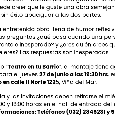
de creer que le guste una obra semejante
 sin éxito apaciguar a las dos partes.
ta entretenida obra llena de humor reflexi
las preguntas ¿qué pasa cuando una per
nte e inesperado? y ¿eres quién crees qu
 eres? Las respuestas son inesperadas.
o “
Teatro en tu Barrio
”, el montaje tiene
 para el jueves
27 de junio a las 19:30 hrs
. 
en calle 11 Norte 122
5, Viña del Mar.
a y las invitaciones deben retirarse el mié
:00 y 18:00 horas en el hall de entrada del
formaciones: Teléfonos (032) 2845231 y 5