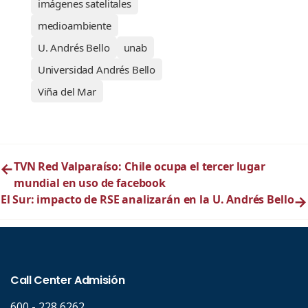
imágenes satelitales
medioambiente
U. Andrés Bello
unab
Universidad Andrés Bello
Viña del Mar
←
TVN Red Valparaíso: Chile ocupa el tercer lugar
mundial en uso de facebook
El Sur: impacto de RSE analizarán en la U. Andrés Bello
→