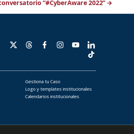
conversatorio “#CyberAware 2022”
→