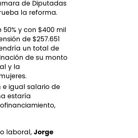
 Cámara de Diputadas
rueba la reforma.
 50% y con $400 mil
ensión de $257.651
endría un total de
binación de su monto
l y la
mujeres.
e igual salario de
ma estaría
tofinanciamiento,
o laboral,
Jorge