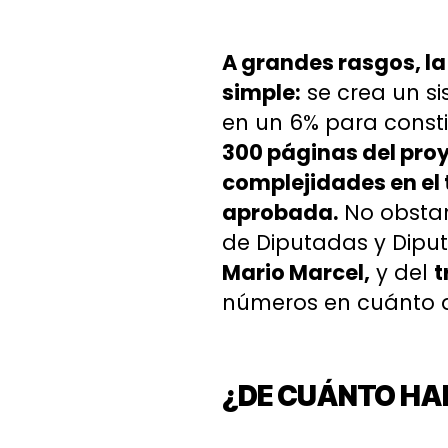
A grandes rasgos, l
simple:
se crea un si
en un 6% para consti
300 páginas del proy
complejidades en el 
aprobada.
No obstan
de Diputadas y Dipu
Mario Marcel,
y del
t
números en cuánto a
¿DE CUÁNTO H