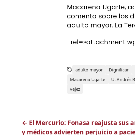
Macarena Ugarte, ac
comenta sobre los de
adulto mayor. La Terc
rel=»attachment wp
adulto mayor
Dignificar
Macarena Ugarte
U. Andrés B
vejez
←
El Mercurio: Fonasa reajusta sus a
y médicos advierten perjuicio a paci